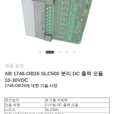
품
질
관
리
연
락
제품 설명
처
AB 1746-OB16 SLC500 분리 DC 출력 모듈
10-30VDC
뉴
1746-OB16에 대한 기술 사양
스
제조업자
로크웰 자동화
모듈 유형
디지털 DC 출력 모듈
시리즈
SLC500