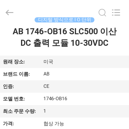
©
2018
-
2026
Shenzhen
디지털 방식으로 I O 단위
Wisdomlong
Technology
AB 1746-OB16 SLC500 이산
홈
CO.,LTD.
All
Rights
DC 출력 모듈 10-30VDC
Reserved.
제
품
원래 장소:
미국
소
AB
브랜드 이름:
개
CE
인증:
1746-OB16
모델 번호:
동
1
최소 주문 수량:
영
가격:
협상 가능