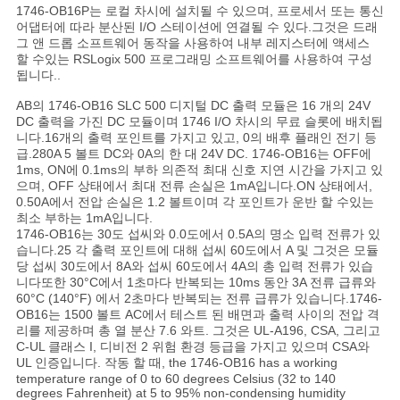
1746-OB16P는 로컬 차시에 설치될 수 있으며, 프로세서 또는 통신
어댑터에 따라 분산된 I/O 스테이션에 연결될 수 있다.그것은 드래
그 앤 드롭 소프트웨어 동작을 사용하여 내부 레지스터에 액세스
할 수있는 RSLogix 500 프로그래밍 소프트웨어를 사용하여 구성
됩니다..
AB의 1746-OB16 SLC 500 디지털 DC 출력 모듈은 16 개의 24V
DC 출력을 가진 DC 모듈이며 1746 I/O 차시의 무료 슬롯에 배치됩
니다.16개의 출력 포인트를 가지고 있고, 0의 배후 플래인 전기 등
급.280A 5 볼트 DC와 0A의 한 대 24V DC. 1746-OB16는 OFF에
1ms, ON에 0.1ms의 부하 의존적 최대 신호 지연 시간을 가지고 있
으며, OFF 상태에서 최대 전류 손실은 1mA입니다.ON 상태에서,
0.50A에서 전압 손실은 1.2 볼트이며 각 포인트가 운반 할 수있는
최소 부하는 1mA입니다.
1746-OB16는 30도 섭씨와 0.0도에서 0.5A의 명소 입력 전류가 있
습니다.25 각 출력 포인트에 대해 섭씨 60도에서 A 및 그것은 모듈
당 섭씨 30도에서 8A와 섭씨 60도에서 4A의 총 입력 전류가 있습
니다또한 30°C에서 1초마다 반복되는 10ms 동안 3A 전류 급류와
60°C (140°F) 에서 2초마다 반복되는 전류 급류가 있습니다.1746-
OB16는 1500 볼트 AC에서 테스트 된 배면과 출력 사이의 전압 격
리를 제공하며 총 열 분산 7.6 와트. 그것은 UL-A196, CSA, 그리고
C-UL 클래스 I, 디비전 2 위험 환경 등급을 가지고 있으며 CSA와
UL 인증입니다. 작동 할 때, the 1746-OB16 has a working
temperature range of 0 to 60 degrees Celsius (32 to 140
degrees Fahrenheit) at 5 to 95% non-condensing humidity