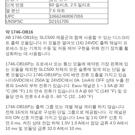
이
단계 반응
60 밀리초, 2.5 밀리초
열 분산
7.6 와트
트
UPC
10662468067055
UNSPSC
32151705
맵
약 1746-OB16
AB 1746-OB16는 SLC500 제품군과 함께 사용할 수 있는 디스크리
트 출력 모듈입니다.이 모듈은 열여섯 (16) 24VDC 출력 채널이 프
개
로세스 또는 기계의 수동 및 자동 제어 구현을 위해 전기 장치를 활
성화하는 데 사용됩니다.
인
1746-OB16P는 프로세서 또는 통신 모듈에 예약된 가장 왼쪽에 있
는 모듈을 제외한 SLC500 차체의 모든 슬롯에 맞게 되는 단일 슬
정
롯 모듈입니다.1746-OB16P는 0의 배면 전류 도출을 가지고 있습
니다5VDC에서 250A 및 24VDC에서 0A. 1mA의 OFF 상태 누출 전
보
류와 1mA의 부하 전류가 있습니다. Eacu 채널은 1 ~ 1.5A @ 30
°C (86 °F) 1의 연속 전류가 있습니다.0 A @ 60 °C (140 °F) 및 모
정
듈당 연속 전류 6.4 A @ 0...60 °C (32...140 °F)
1746-OB16P는 출력 그룹 또는 개별 채널 격리를 하지 않습니다.
책
전체 16개의 채널로 구성된 단일 그룹으로 제공됩니다. 각 채널은
0의 ON 신호 지연을 가지고 있습니다.1ms 및 1의 OFF 신호 지
연.0 ms, 켜진 상태 전압 하락 1.0V 1.0 A에서 점당 급류 4.0 A에서
10 ms 및 모듈당 급류 32.0 A에서 10 ms.