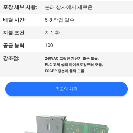
상
포장 세부 사항:
본래 상자에서 새로운
회
배달 시간:
5-8 작업 일수
사
지불 조건:
전신환
소
100
공급 능력:
개
,
강조점:
240VAC 고립된 계신기 출구 모듈
,
PLC 고체 상태 마이크로컴퓨터 모듈
ESCPP 정논리 출력 모듈
공
장
최고의 가격
투
어