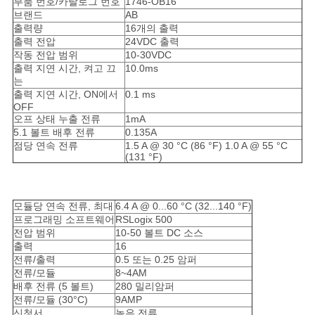
모
부품 번호/카탈로그 번호
1746-OB16
브랜드
AB
든
출력량
16개의 출력
출력 전압
24VDC 출력
케
작동 전압 범위
10-30VDC
출력 지연 시간, 켜고 끄
10.0ms
이
는
출력 지연 시간, ON에서
0.1 ms
OFF
스
오프 상태 누출 전류
1mA
5.1 볼트 배후 전류
0.135A
점당 연속 전류
1.5 A @ 30 °C (86 °F) 1.0 A @ 55 °C
(131 °F)
견
적
모듈당 연속 전류, 최대
6.4 A @ 0...60 °C (32...140 °F)
요
프로그래밍 소프트웨어
RSLogix 500
전압 범위
10-50 볼트 DC 소스
청
출력
16
전류/출력
0.5 또는 0.25 암퍼
전류/모듈
8~4AM
배후 전류 (5 볼트)
280 밀리암퍼
사
전류/모듈 (30°C)
9AMP
신청서
높은 전류