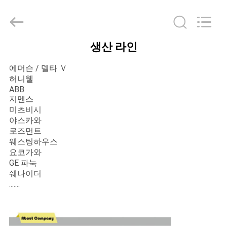
©
2018
-
2026
Shenzhen
Wisdomlong
생산 라인
Technology
홈
CO.,LTD.
All
Rights
에머슨 / 델타 Ｖ
Reserved.
허니웰
제
ABB
지멘스
품
미츠비시
야스카와
소
로즈먼트
웨스팅하우스
개
요코가와
GE 파눅
쉐나이더
동
.......
영