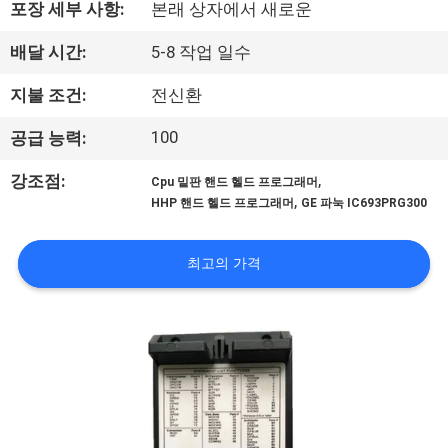
상
포장 세부 사항:
본래 상자에서 새로운
배달 시간:
5-8 작업 일수
회
지불 조건:
전신환
사
100
공급 능력:
소
,
강조점:
개
Cpu 밑판 핸드 헬드 프로그래머
,
HHP 핸드 헬드 프로그래머
GE 파눅 IC693PRG300
공
최고의 가격
장
투
어