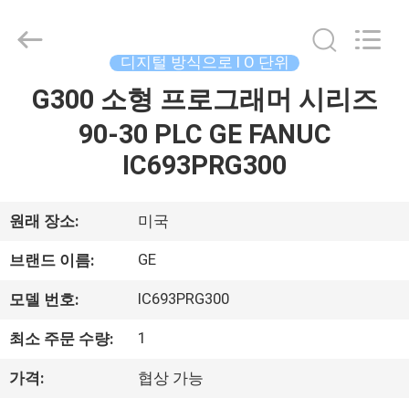
©
2018
-
2026
Shenzhen
디지털 방식으로 I O 단위
Wisdomlong
Technology
G300 소형 프로그래머 시리즈
홈
CO.,LTD.
All
Rights
90-30 PLC GE FANUC
Reserved.
제
IC693PRG300
품
원래 장소:
미국
소
GE
브랜드 이름:
개
IC693PRG300
모델 번호:
동
1
최소 주문 수량:
영
가격:
협상 가능