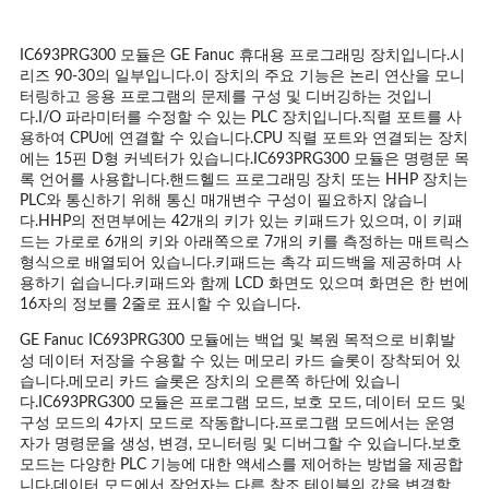
이
트
IC693PRG300 모듈은 GE Fanuc 휴대용 프로그래밍 장치입니다.시
리즈 90-30의 일부입니다.이 장치의 주요 기능은 논리 연산을 모니
맵
터링하고 응용 프로그램의 문제를 구성 및 디버깅하는 것입니
다.I/O 파라미터를 수정할 수 있는 PLC 장치입니다.직렬 포트를 사
용하여 CPU에 연결할 수 있습니다.CPU 직렬 포트와 연결되는 장치
에는 15핀 D형 커넥터가 있습니다.IC693PRG300 모듈은 명령문 목
개
록 언어를 사용합니다.핸드헬드 프로그래밍 장치 또는 HHP 장치는
PLC와 통신하기 위해 통신 매개변수 구성이 필요하지 않습니
인
다.HHP의 전면부에는 42개의 키가 있는 키패드가 있으며, 이 키패
드는 가로로 6개의 키와 아래쪽으로 7개의 키를 측정하는 매트릭스
정
형식으로 배열되어 있습니다.키패드는 촉각 피드백을 제공하며 사
용하기 쉽습니다.키패드와 함께 LCD 화면도 있으며 화면은 한 번에
보
16자의 정보를 2줄로 표시할 수 있습니다.
GE Fanuc IC693PRG300 모듈에는 백업 및 복원 목적으로 비휘발
정
성 데이터 저장을 수용할 수 있는 메모리 카드 슬롯이 장착되어 있
습니다.메모리 카드 슬롯은 장치의 오른쪽 하단에 있습니
책
다.IC693PRG300 모듈은 프로그램 모드, 보호 모드, 데이터 모드 및
구성 모드의 4가지 모드로 작동합니다.프로그램 모드에서는 운영
자가 명령문을 생성, 변경, 모니터링 및 디버그할 수 있습니다.보호
모드는 다양한 PLC 기능에 대한 액세스를 제어하는 ​​방법을 제공합
니다.데이터 모드에서 작업자는 다른 참조 테이블의 값을 변경할