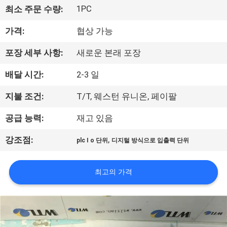
상
1PC
최소 주문 수량:
가격:
협상 가능
회
사
포장 세부 사항:
새로운 본래 포장
소
배달 시간:
2-3 일
개
지불 조건:
T/T, 웨스턴 유니온, 페이팔
공급 능력:
재고 있음
공
,
강조점:
plc I o 단위
디지털 방식으로 입출력 단위
장
투
최고의 가격
어