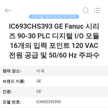
©
2018
-
2026
Shenzhen
디지털 방식으로 I O 단위
Wisdomlong
Technology
IC693CHS393 GE Fanuc 시리
홈
CO.,LTD.
All
Rights
즈 90-30 PLC 디지털 I/O 모듈
Reserved.
제
16개의 입력 포인트 120 VAC
품
전원 공급 및 50/60 Hz 주파수
소
개
원래 장소:
미국
GE
브랜드 이름:
동
CE
인증:
영
IC693CHS393
모델 번호: