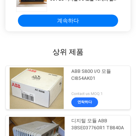
포인트 120 VAC 전원 공급 및 50/60
Hz 주파수
계속하다
상위 제품
ABB S800 I/O 모듈
CI854AK01
Contact us MOQ:1
연락하다
디지털 모듈 ABB
3BSE037760R1 TB840A