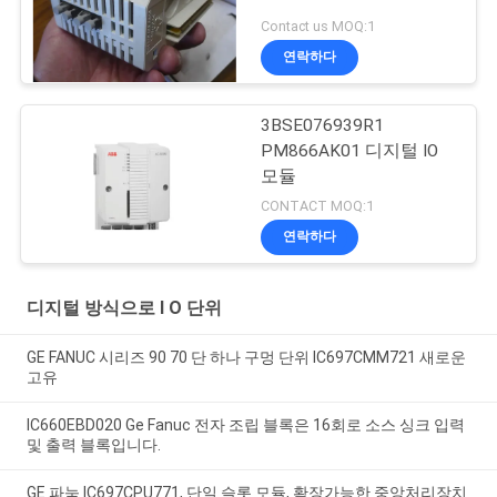
Contact us MOQ:1
연락하다
3BSE076939R1
PM866AK01 디지털 IO
모듈
CONTACT MOQ:1
연락하다
디지털 방식으로 I O 단위
GE FANUC 시리즈 90 70 단 하나 구멍 단위 IC697CMM721 새로운
고유
IC660EBD020 Ge Fanuc 전자 조립 블록은 16회로 소스 싱크 입력
및 출력 블록입니다.
GE 파눅 IC697CPU771, 단일 슬롯 모듈, 확장가능한 중앙처리장치