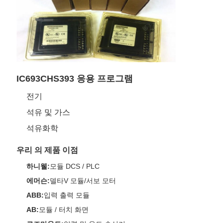
IC693CHS393 응용 프로그램
전기
석유 및 가스
석유화학
우리 의 제품 이점
하니웰:
모듈 DCS / PLC
에머슨:
델타V 모듈/서보 모터
ABB:
입력 출력 모듈
AB:
모듈 / 터치 화면