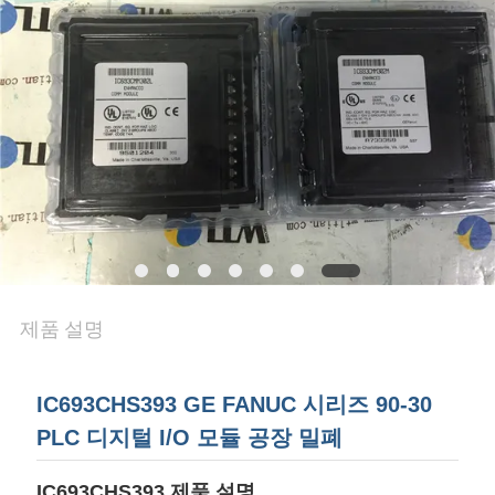
품
질
관
리
연
락
처
제품 설명
뉴
IC693CHS393 GE FANUC 시리즈 90-30
스
PLC 디지털 I/O 모듈 공장 밀폐
IC693CHS393 제품 설명