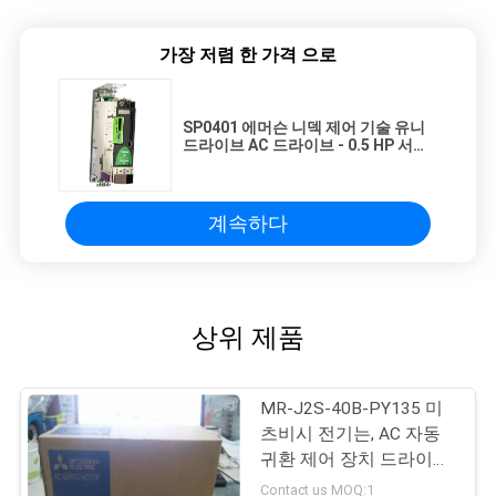
가장 저렴 한 가격 으로
SP0401 에머슨 니덱 제어 기술 유니
드라이브 AC 드라이브 - 0.5 HP 서버
드라이브
계속하다
상위 제품
MR-J2S-40B-PY135 미
츠비시 전기는, AC 자동
귀환 제어 장치 드라이브
400W MR-J2S 시리즈 몹
Contact us MOQ:1