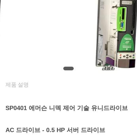
품
질
관
리
연
락
처
제품 설명
뉴
SP0401 에머슨 니덱 제어 기술 유니드라이브
스
AC 드라이브 - 0.5 HP 서버 드라이브