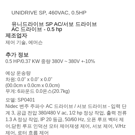
이
UNIDRIVE SP, 460VAC, 0.5HP
트
유니드라이브 SP AC/서보 드라이브
맵
AC 드라이브 - 0.5 hp
제조업자
제어 기술, 에머슨
개
추가 정보
인
0.5 HP/0.37 KW 중량 380V ~ 380V +-10%
정
예상 운송량
차원:
0.0" x 0.0" x 0.0"
보
(
00.0cm x 0.0cm x 0.0cm
)
무게:
6파운드 0.0온스
(
20.7kg
)
정
모델: SP0401
Nidec 변주 주파수 AC 드라이브 / 서보 드라이브 - 입력 단
책
계 3, 공급 전압 380/480 V ac, 1/2 hp 정상 작업, 출력 전류
1.3 A 정상 작업, IP 20 등급, 50/60 Hz, 오픈 루프 벡터 제
어,닫힌 루프 인덕션 모터 제어재생 제어, 서보 제어, V/Hz
제어, 로터 흐름 제어