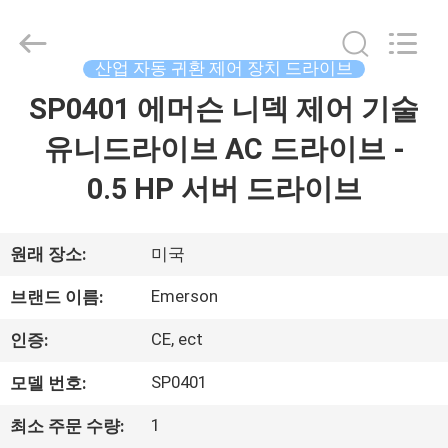
©
2018
-
2026
Shenzhen
산업 자동 귀환 제어 장치 드라이브
Wisdomlong
Technology
SP0401 에머슨 니덱 제어 기술
홈
CO.,LTD.
All
Rights
유니드라이브 AC 드라이브 -
Reserved.
제
0.5 HP 서버 드라이브
품
소
원래 장소:
미국
개
Emerson
브랜드 이름:
CE, ect
인증:
동
SP0401
모델 번호:
영
1
최소 주문 수량: