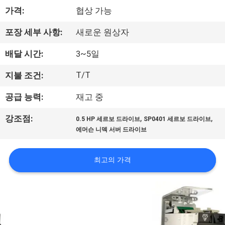
상
가격:
협상 가능
회
포장 세부 사항:
새로운 원상자
사
배달 시간:
3~5일
소
T/T
지불 조건:
개
공급 능력:
재고 중
,
,
강조점:
0.5 HP 세르보 드라이브
SP0401 세르보 드라이브
공
에머슨 니덱 서버 드라이브
장
최고의 가격
투
어