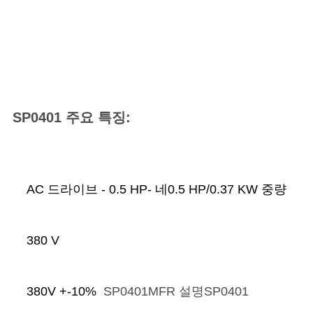
모
든
케
이
스
SP0401 주요 특징:
견
적
AC 드라이브 - 0.5 HP
- 네
0.5 HP/0.37 KW 중량
요
380 V
청
사
380V +-10%
SP0401
MFR 설명SP0401