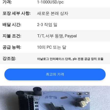
가격:
1-1000USD/pc
상
포장 세부 사항:
새로운 본래 상자
배달 시간:
2-3 작업 일
회
지불 조건:
T/T, 서부 동맹, Paypal
사
공급 능력:
10의 PC 또는 달
소
강조점:
,
개
아날로그 인터페이스 단위
plc 전원 공급 장치 모듈
최고의 가격
공
장
투