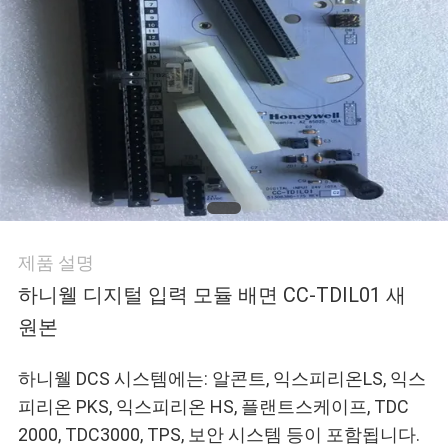
어
품
질
관
리
제품 설명
연
하니웰 디지털 입력 모듈 배면 CC-TDIL01 새
원본
락
처
하니웰 DCS 시스템에는: 알콘트, 익스피리온LS, 익스
피리온 PKS, 익스피리온 HS, 플랜트스케이프, TDC
2000, TDC3000, TPS, 보안 시스템 등이 포함됩니다.