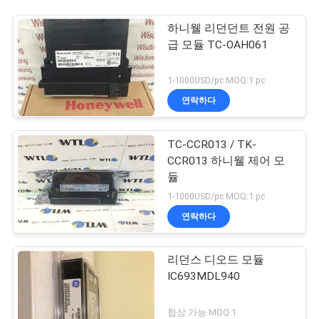
하니웰 리던던트 전원 공
급 모듈 TC-OAH061
1-1000USD/pc MOQ:1 pc
연락하다
TC-CCR013 / TK-
CCR013 하니웰 제어 모
듈
1-1000USD/pc MOQ:1 pc
연락하다
리던스 디오드 모듈
IC693MDL940
협상 가능 MOQ:1