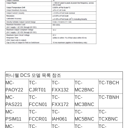
요
청
사
이
트
하니웰 DCS 모델 목록 참조
맵
MC-
TC-
TC-
TC-
TC-TBCH
PAOY22
CJRT01
FXX132
MC2BNC
MC-
TC-
TC-
TC-
TC-TBNH
개
PAS221
FCCN01
FXX172
MC3BNC
MC-
TC-
TC-
TC-
TC-
인
PSIM11
FCCR01
IAH061
MC5BNC
TCXBNC
MC-
TC-
TC-
TC-
TC-