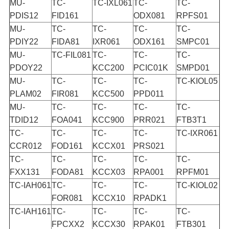
MU-
TC-
TC-IXL061
TC-
TC-
PDIS12
FID161
ODX081
RPFS01
MU-
TC-
TC-
TC-
TC-
PDIY22
FIDA81
IXR061
ODX161
SMPC01
MU-
TC-FIL081
TC-
TC-
TC-
PDOY22
KCC200
PCIC01K
SMPD01
MU-
TC-
TC-
TC-
TC-KIOL05
PLAM02
FIR081
KCC500
PPD011
MU-
TC-
TC-
TC-
TC-
TDID12
FOA041
KCC900
PRR021
FTB3T1
TC-
TC-
TC-
TC-
TC-IXR061
CCR012
FOD161
KCCX01
PRS021
TC-
TC-
TC-
TC-
TC-
FXX131
FODA81
KCCX03
RPA001
RPFM01
TC-IAH061
TC-
TC-
TC-
TC-KIOL02
FOR081
KCCX10
RPADK1
TC-IAH161
TC-
TC-
TC-
TC-
FPCXX2
KCCX30
RPAK01
FTB301