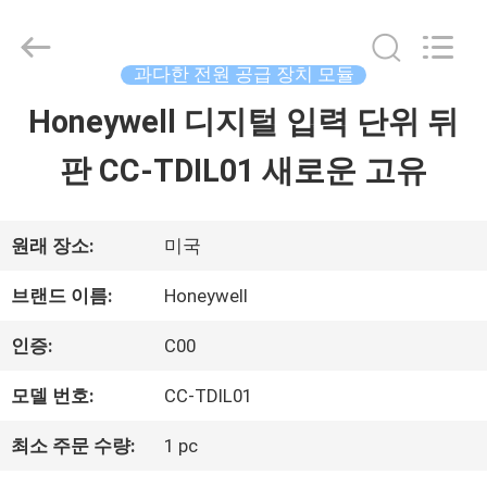
Copyright
©
2018
-
과다한 전원 공급 장치 모듈
2026
Shenzhen
Honeywell 디지털 입력 단위 뒤
홈
Wisdomlong
Technology
CO.,LTD.
판 CC-TDIL01 새로운 고유
All
Rights
제
Reserved.
품
원래 장소:
미국
소
브랜드 이름:
Honeywell
개
인증:
C00
모델 번호:
CC-TDIL01
동
최소 주문 수량:
1 pc
영