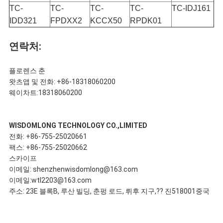
TC-
TC-
TC-
TC-
TC-IDJ161
IDD321
FPDXX2
KCCX50
RPDK01
연락처:
플로렌스 춘
왓츠앱 및 전화: +86-18318060200
웨이차트:18318060200
WISDOMLONG TECHNOLOGY CO.,LIMITED
전화: +86-755-25020661
팩스: +86-755-25020662
스카이프
이메일: shenzhenwisdomlong@163.com
이메일:wtl2203@163.com
주소: 23E 블록B, 루산 빌딩, 춘펑 로드, 뤼후 지구,?? 진518001중국