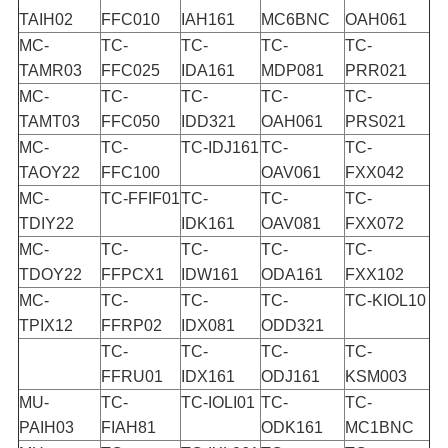
정
TAIH02
FFC010
IAH161
MC6BNC
OAH061
보
MC-
TC-
TC-
TC-
TC-
TAMR03
FFC025
IDA161
MDP081
PRR021
정
MC-
TC-
TC-
TC-
TC-
TAMT03
FFC050
IDD321
OAH061
PRS021
책
MC-
TC-
TC-IDJ161
TC-
TC-
TAOY22
FFC100
OAV061
FXX042
MC-
TC-FFIF01
TC-
TC-
TC-
TDIY22
IDK161
OAV081
FXX072
MC-
TC-
TC-
TC-
TC-
TDOY22
FFPCX1
IDW161
ODA161
FXX102
MC-
TC-
TC-
TC-
TC-KIOL10
TPIX12
FFRP02
IDX081
ODD321
TC-
TC-
TC-
TC-
FFRU01
IDX161
ODJ161
KSM003
MU-
TC-
TC-IOLI01
TC-
TC-
PAIH03
FIAH81
ODK161
MC1BNC