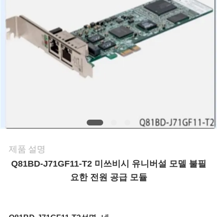
어
품
질
관
리
연
제품 설명
락
Q81BD-J71GF11-T2 미쓰비시 유니버설 모델 불필
요한 전원 공급 모듈
처