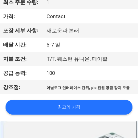
최소 주문 수량:
1
상
가격:
Contact
포장 세부 사항:
새로운과 본래
회
배달 시간:
5-7 일
사
지불 조건:
T/T, 웨스턴 유니온, 페이팔
소
공급 능력:
100
개
강조점:
,
아날로그 인터페이스 단위
plc 전원 공급 장치 모듈
공
최고의 가격
장
투