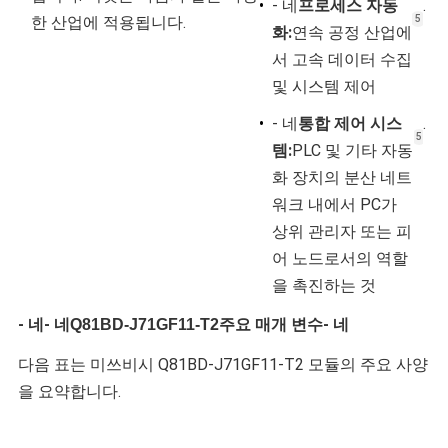
•
- 네
프로세스 자동
.
한 산업에 적용됩니다.
5
화:
연속 공정 산업에
서 고속 데이터 수집
및 시스템 제어
•
- 네
통합 제어 시스
.
5
템:
PLC 및 기타 자동
화 장치의 분산 네트
워크 내에서 PC가
상위 관리자 또는 피
어 노드로서의 역할
을 촉진하는 것
- 네
- 네
주요 매개 변수
- 네
Q81BD-J71GF11-T2
다음 표는 미쓰비시 Q81BD-J71GF11-T2 모듈의 주요 사양
을 요약합니다.