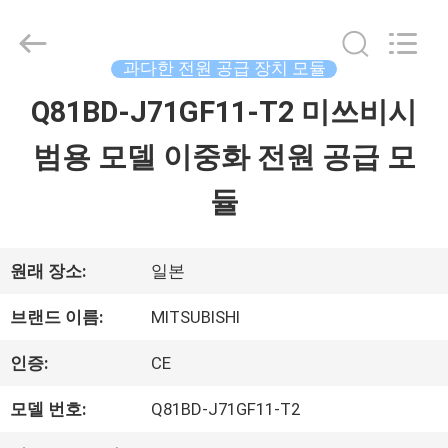
Copyright
©
2018
-
과다한 전원 공급 장치 모듈
2026
Shenzhen
Q81BD-J71GF11-T2 미쓰비시
홈
Wisdomlong
Technology
CO.,LTD.
범용 모델 이중화 전원 공급 모
All
Rights
제
Reserved.
듈
품
소
원래 장소:
일본
개
브랜드 이름:
MITSUBISHI
인증:
CE
동
모델 번호:
Q81BD-J71GF11-T2
영