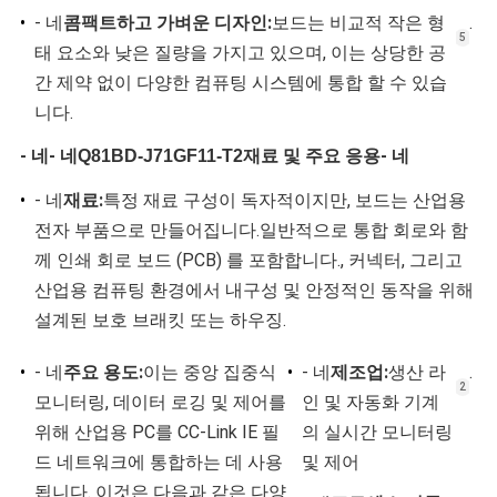
정
•
- 네
콤팩트하고 가벼운 디자인:
보드는 비교적 작은 형
.
보
5
태 요소와 낮은 질량을 가지고 있으며, 이는 상당한 공
간 제약 없이 다양한 컴퓨팅 시스템에 통합 할 수 있습
정
니다.
책
- 네
- 네
재료 및 주요 응용
- 네
Q81BD-J71GF11-T2
•
- 네
재료:
특정 재료 구성이 독자적이지만, 보드는 산업용
전자 부품으로 만들어집니다.일반적으로 통합 회로와 함
께 인쇄 회로 보드 (PCB) 를 포함합니다., 커넥터, 그리고
산업용 컴퓨팅 환경에서 내구성 및 안정적인 동작을 위해
설계된 보호 브래킷 또는 하우징.
•
- 네
주요 용도:
이는 중앙 집중식
•
- 네
제조업:
생산 라
.
2
모니터링, 데이터 로깅 및 제어를
인 및 자동화 기계
위해 산업용 PC를 CC-Link IE 필
의 실시간 모니터링
드 네트워크에 통합하는 데 사용
및 제어
됩니다. 이것은 다음과 같은 다양