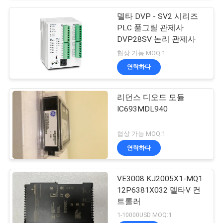
델타 DVP - SV2 시리즈
PLC 풀그릴 관제사
DVP28SV 논리 관제사
협상 가능 MOQ:1
연락하다
리던스 디오드 모듈
IC693MDL940
협상 가능 MOQ:1
연락하다
VE3008 KJ2005X1-MQ1
12P6381X032 델타V 컨
트롤러
1-10000USD MOQ:1