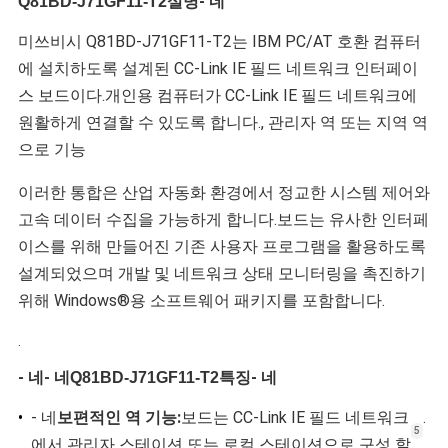
설명
- 네
Q81BD-J71GF11-T2
뉴
미쓰비시 Q81BD-J71GF11-T2는 IBM PC/AT 호환 컴퓨터
스
에 설치하도록 설계된 CC-Link IE 필드 네트워크 인터페이
스 보드이다.개인용 컴퓨터가 CC-Link IE 필드 네트워크에
원활하게 연결할 수 있도록 합니다., 관리자 역 또는 지역 역
모
으로 기능
든
이러한 통합은 산업 자동화 환경에서 정교한 시스템 제어와
케
고속 데이터 수집을 가능하게 합니다.보드는 유사한 인터페
이스를 위해 만들어진 기존 사용자 프로그램을 활용하도록
이
설계되었으며 개발 및 네트워크 상태 모니터링을 촉진하기
위해 Windows®용 소프트웨어 패키지를 포함합니다.
스
.
- 네
- 네
특징
- 네
견
Q81BD-J71GF11-T2
•
- 네
보편적인 역 기능:
보드는 CC-Link IE 필드 네트워크
.
적
5
에서 관리자 스테이션 또는 로컬 스테이션으로 구성 할