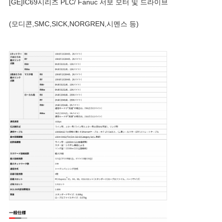
[GE]IC69시리즈 PLC/ Fanuc 서보 모터 및 드라이브
(모디콘,SMC,SICK,NORGREN,시멘스 등)