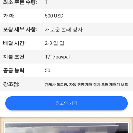
최소 주문 수량:
1
상
가격:
500 USD
포장 세부 사항:
새로운 본래 상자
회
배달 시간:
2-3 일 일
사
지불 조건:
T/T/paypal
소
공급 능력:
50
개
강조점:
,
관제사 회로판
자동 귀환 제어 장치 모터 제어기 보드
공
최고의 가격
장
투