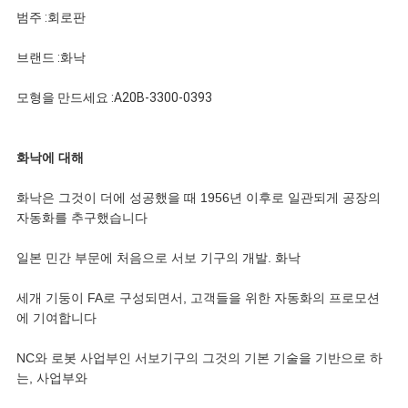
뉴
범주 :회로판
스
브랜드 :화낙
모형을 만드세요 :A20B-3300-0393
모
든
화낙에 대해
케
화낙은 그것이 더에 성공했을 때 1956년 이후로 일관되게 공장의
자동화를 추구했습니다
이
일본 민간 부문에 처음으로 서보 기구의 개발. 화낙
스
세개 기둥이 FA로 구성되면서, 고객들을 위한 자동화의 프로모션
에 기여합니다
견
NC와 로봇 사업부인 서보기구의 그것의 기본 기술을 기반으로 하
는, 사업부와
적