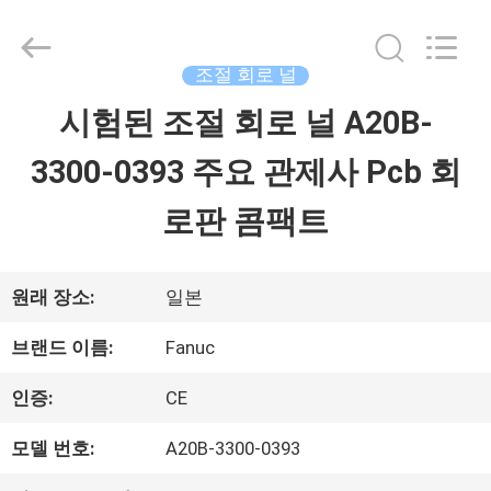
Copyright
©
2018
-
조절 회로 널
2026
Shenzhen
시험된 조절 회로 널 A20B-
홈
Wisdomlong
Technology
CO.,LTD.
3300-0393 주요 관제사 Pcb 회
All
Rights
제
Reserved.
로판 콤팩트
품
소
원래 장소:
일본
개
브랜드 이름:
Fanuc
인증:
CE
동
모델 번호:
A20B-3300-0393
영