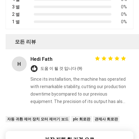
3 별
0%
2 별
0%
1 별
0%
모든 리뷰
Hedi Fath
H
도움 이 될 것 입니다 (9)
Since its installation, the machine has operated
with remarkable stability, cutting our production
downtime bycompared to our previous
equipment. The precision of its output has also
improved our product qualification rate
significantly, which has directly boosted our
자동 귀환 제어 장치 모터 제어기 보드
plc 회로판
관제사 회로판
overall efficiency. Your team’s professional
guidance during installation and training made
the transition seamless, and the after-sales