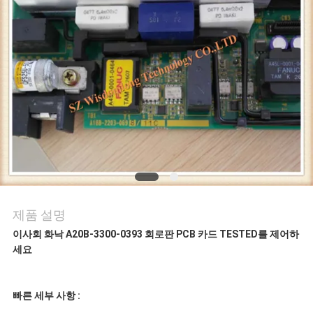
어
품
질
관
리
연
제품 설명
락
이사회 화낙 A20B-3300-0393 회로판 PCB 카드 TESTED를 제어하
세요
처
빠른 세부 사항 :