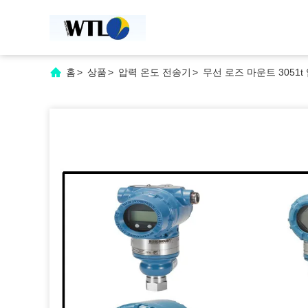
홈
>
상품
>
압력 온도 전송기
>
무선 로즈 마운트 3051t 