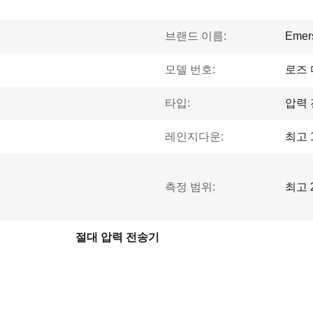
브랜드 이름:
Emer
모델 번호:
로즈 
타입:
압력 
레인지다운:
최고 1
측정 범위:
최고 2
절대 압력 전송기