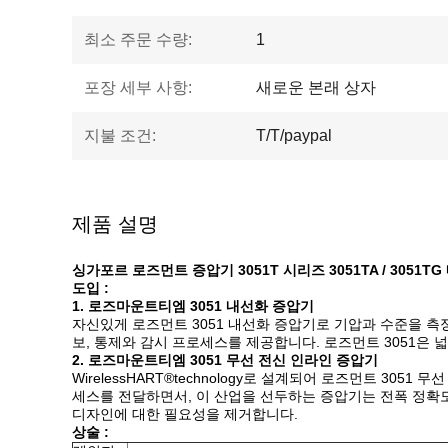
최소 주문 수량:
1
포장 세부 사항:
새로운 본래 상자
지불 조건:
T/T/paypal
제품 설명
싱가포르 로즈먼트 증압기 3051T 시리즈 3051TA / 3051T
도입 :
1. 로즈마운트티엠 3051 내선화 증압기
자신있게 로즈먼트 3051 내선화 증압기로 기압과 수준을 측정
보, 통제와 감시 프로세스를 제공합니다. 로즈먼트 3051은
2. 로즈마운트티엠 3051 무선 전신 인라인 증압기
WirelessHART®technology로 설계되어 로즈먼트 3
세스를 전달하면서, 이 산업을 선두하는 증압기는 전폭 정확도
디자인에 대한 필요성을 제거합니다.
상술 :