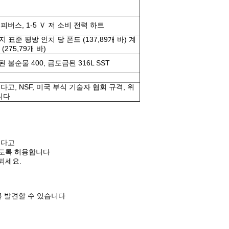
프로피버스, 1-5 Ｖ 저 소비 전력 하트
까지 표준 평방 인치 당 폰드 (137,89개 바) 계
275,79개 바)
금된 불순물 400, 금도금된 316L SST
했다고, NSF, 미국 부식 기술자 협회 규격, 위
니다
니다고
하도록 허용합니다
되세요.
를 발견할 수 있습니다