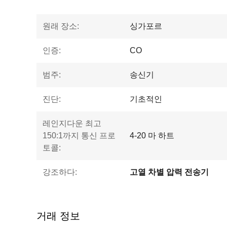
원래 장소:
싱가포르
인증:
CO
범주:
송신기
진단:
기초적인
레인지다운 최고
150:1까지 통신 프로
4-20 마 하트
토콜:
강조하다:
고열 차별 압력 전송기
거래 정보